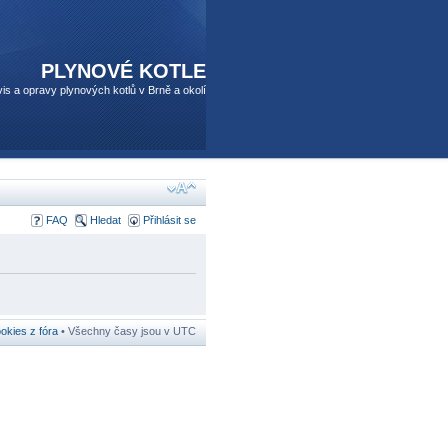
PLYNOVÉ KOTLE
is a opravy plynových kotlů v Brně a okolí
FAQ
Hledat
Přihlásit se
kies z fóra
• Všechny časy jsou v UTC