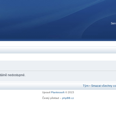
Serv
tálně nedostupné.
Tým
•
Smazat všechny coo
Upravil
Plankrosoft
© 2015
Český překlad –
phpBB.cz